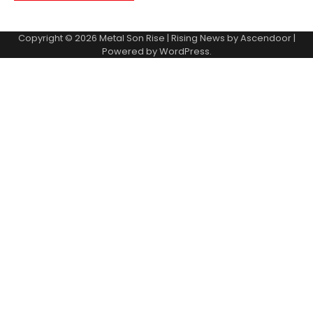
Copyright © 2026
Metal Son Rise
| Rising News by
Ascendoor
|
Powered by
WordPress
.