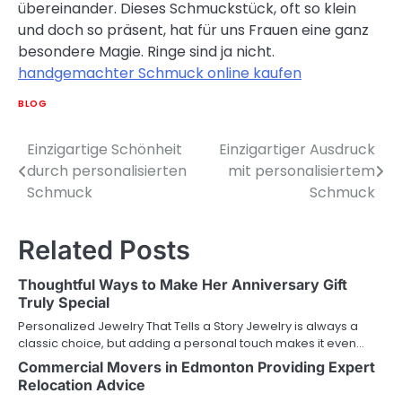
übereinander. Dieses Schmuckstück, oft so klein
und doch so präsent, hat für uns Frauen eine ganz
besondere Magie. Ringe sind ja nicht.
handgemachter Schmuck online kaufen
BLOG
Einzigartige Schönheit
Einzigartiger Ausdruck
Post
durch personalisierten
mit personalisiertem
navigation
Schmuck
Schmuck
Related Posts
Thoughtful Ways to Make Her Anniversary Gift
Truly Special
Personalized Jewelry That Tells a Story Jewelry is always a
classic choice, but adding a personal touch makes it even…
Commercial Movers in Edmonton Providing Expert
Relocation Advice