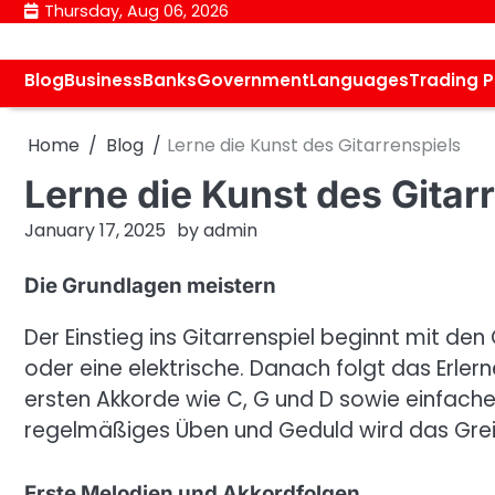
Skip
Thursday, Aug 06, 2026
to
content
Blog
Business
Banks
Government
Languages
Trading 
Home
Blog
Lerne die Kunst des Gitarrenspiels
Lerne die Kunst des Gitar
January 17, 2025
by
admin
Die Grundlagen meistern
Der Einstieg ins Gitarrenspiel beginnt mit den
oder eine elektrische. Danach folgt das Erler
ersten Akkorde wie C, G und D sowie einfach
regelmäßiges Üben und Geduld wird das Greif
Erste Melodien und Akkordfolgen