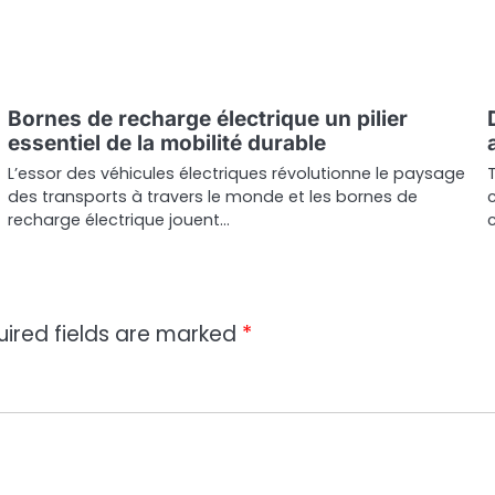
Bornes de recharge électrique un pilier
essentiel de la mobilité durable
L’essor des véhicules électriques révolutionne le paysage
T
des transports à travers le monde et les bornes de
c
recharge électrique jouent…
uired fields are marked
*