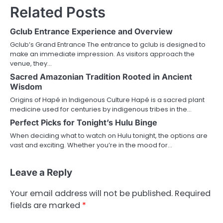
Related Posts
Gclub Entrance Experience and Overview
Gclub’s Grand Entrance The entrance to gclub is designed to
make an immediate impression. As visitors approach the
venue, they…
Sacred Amazonian Tradition Rooted in Ancient
Wisdom
Origins of Hapé in Indigenous Culture Hapé is a sacred plant
medicine used for centuries by indigenous tribes in the…
Perfect Picks for Tonight’s Hulu Binge
When deciding what to watch on Hulu tonight, the options are
vast and exciting. Whether you’re in the mood for…
Leave a Reply
Your email address will not be published.
Required
fields are marked
*